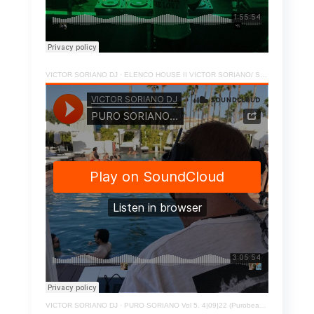
VICTOR SORIANO DJ
·
ELENCO HOUSE II VICTOR SORIANO/ Special Set 16º Aniversario Camarote Radio Show
VICTOR SORIANO DJ
·
PURO SORIANO Vol 5. 4|09|22 (Purobeach Denia – Alicante)