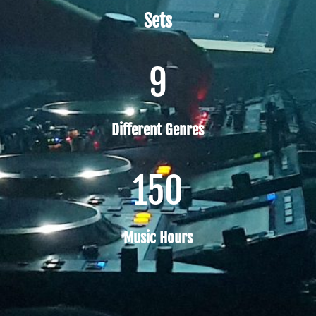
Sets
9
Different Genres
150
Music Hours